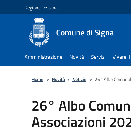
Salta al contenuto principale
Regione Toscana
Comune di Signa
Amministrazione
Novità
Servizi
Vivere 
Home
>
Novità
>
Notizie
>
26° Albo Comunale
26° Albo Comuna
Associazioni 20