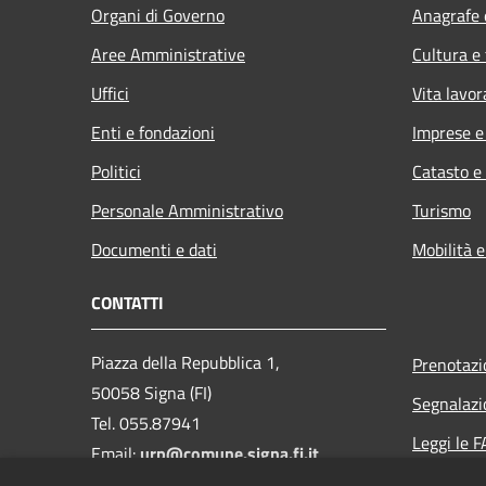
Organi di Governo
Anagrafe e
Aree Amministrative
Cultura e
Uffici
Vita lavor
Enti e fondazioni
Imprese 
Politici
Catasto e
Personale Amministrativo
Turismo
Documenti e dati
Mobilità e
CONTATTI
Piazza della Repubblica 1,
Prenotaz
50058 Signa (FI)
Segnalazi
Tel. 055.87941
Leggi le 
Email:
urp@comune.signa.fi.it
Richiesta 
Pec: