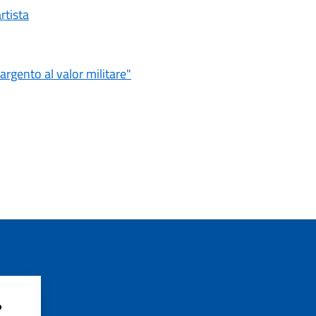
rtista
'argento al valor militare"
?