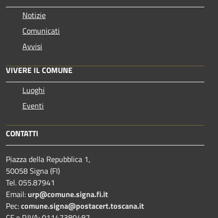
Notizie
Comunicati
Avvisi
VIVERE IL COMUNE
Luoghi
Eventi
CONTATTI
Piazza della Repubblica 1,
50058 Signa (FI)
Tel. 055.87941
Email:
urp@comune.signa.fi.it
Pec:
comune.signa@postacert.toscana.it
CF e P.IVA: 01147380487