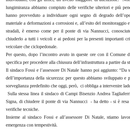
lungimiranza abbiamo compiuto delle verifiche ulteriori e più penetr
hanno provveduto a individuare ogni segno di degrado dell’oper
materiale a deformazioni a corrosioni e, all’esito del monitoraggio 
stradali, è emerso come per il ponte di via Nannucci, conosciut
chiuderlo a tutti i veicoli e ai pedoni per la presenti importanti cri
veicolare che ciclopedonale.
Per questo, dopo l’incontro avuto in queste ore con il Comune di
specifica per procedere alla chiusura dell’infrastruttura a partire da 
Il sindaco Fossi e l’assessore Di Natale hanno poi aggiunto: “Da 
dell’importanza della sicurezza: per questo abbiamo sviluppato e
sorveglianza predefinito che oggi, però, ci obbliga a intervenire ladd
Sulla stessa linea il sindaco di Campi Bisenzio Andrea Tagliafer
Signa, di chiudere il ponte di via Nannucci - ha detto - si è resa ne
verifiche tecniche.
Insieme al sindaco Fossi e all’assessore Di Natale, stiamo lavor
emergenza con tempestività.