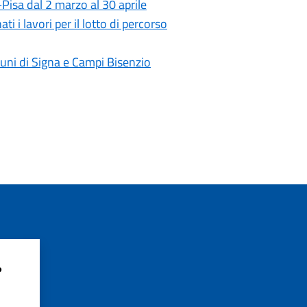
–Pisa dal 2 marzo al 30 aprile
 i lavori per il lotto di percorso
uni di Signa e Campi Bisenzio
?