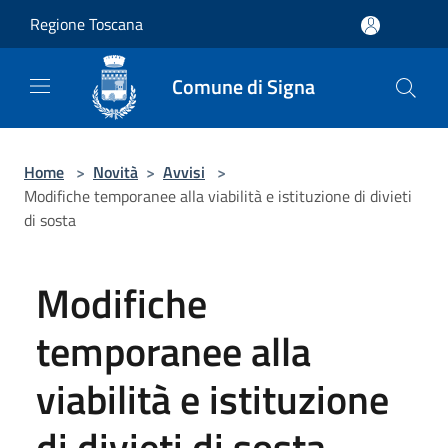
Salta al contenuto principale
Regione Toscana
Comune di Signa
Home
>
Novità
>
Avvisi
>
Modifiche temporanee alla viabilità e istituzione di divieti
di sosta
Modifiche
temporanee alla
viabilità e istituzione
di divieti di sosta