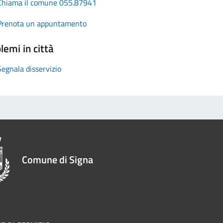
Chiama il comune 055.87941
Prenota un appuntamento
lemi in città
Segnala disservizio
Comune di Signa