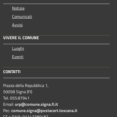
Notizie
Comunicati
Avvisi
VIVERE IL COMUNE
Luoghi
Eventi
CONTATTI
Piazza della Repubblica 1,
50058 Signa (FI)
Tel. 055.87941
Email:
urp@comune.signa.fi.it
Pec:
comune.signa@postacert.toscana.it
CF e P.IVA: 01147380487