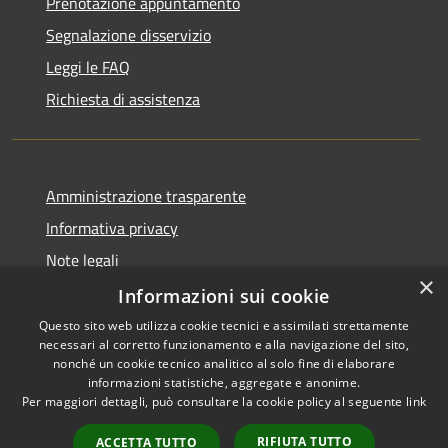
Prenotazione appuntamento
Segnalazione disservizio
Leggi le FAQ
Richiesta di assistenza
Amministrazione trasparente
Informativa privacy
Note legali
×
Dichiarazione di accessibilità
Informazioni sui cookie
Questo sito web utilizza cookie tecnici e assimilati strettamente
necessari al corretto funzionamento e alla navigazione del sito,
nonché un cookie tecnico analitico al solo fine di elaborare
informazioni statistiche, aggregate e anonime.
RSS
Copyright © 2026 • Comune di
Per maggiori dettagli, può consultare la cookie policy al seguente
link
Accessibilità
Signa • Powered by
Privacy
Municipium
Accesso
•
RIFIUTA TUTTO
ACCETTA TUTTO