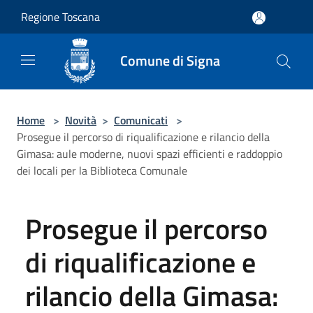
Salta al contenuto principale
Regione Toscana
Comune di Signa
Home
>
Novità
>
Comunicati
>
Prosegue il percorso di riqualificazione e rilancio della
Gimasa: aule moderne, nuovi spazi efficienti e raddoppio
dei locali per la Biblioteca Comunale
Prosegue il percorso
di riqualificazione e
rilancio della Gimasa: