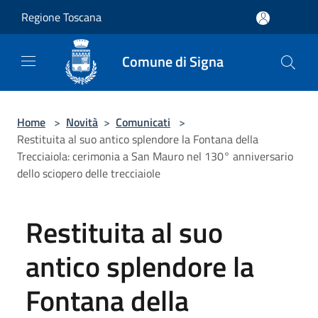
Salta al contenuto principale
Regione Toscana
Comune di Signa
Home
>
Novità
>
Comunicati
>
Restituita al suo antico splendore la Fontana della
Trecciaiola: cerimonia a San Mauro nel 130° anniversario
dello sciopero delle trecciaiole
Restituita al suo
antico splendore la
Fontana della