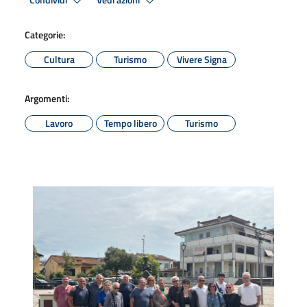
Condividi
Vedi azioni
Categorie:
Cultura
Turismo
Vivere Signa
Argomenti:
Lavoro
Tempo libero
Turismo