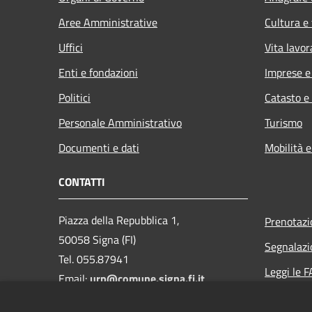
Aree Amministrative
Cultura e
Uffici
Vita lavor
Enti e fondazioni
Imprese 
Politici
Catasto e
Personale Amministrativo
Turismo
Documenti e dati
Mobilità e
CONTATTI
Piazza della Repubblica 1,
Prenotaz
50058 Signa (FI)
Segnalazi
Tel. 055.87941
Leggi le 
Email:
urp@comune.signa.fi.it
Richiesta 
Pec: