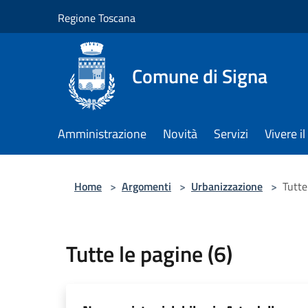
Salta al contenuto principale
Regione Toscana
Comune di Signa
Amministrazione
Novità
Servizi
Vivere 
Home
>
Argomenti
>
Urbanizzazione
>
Tutte
Tutte le pagine (6)