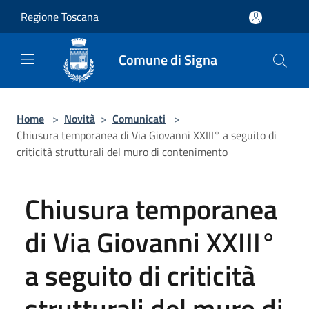
Salta al contenuto principale
Regione Toscana
Comune di Signa
Home
>
Novità
>
Comunicati
>
Chiusura temporanea di Via Giovanni XXIII° a seguito di
criticità strutturali del muro di contenimento
Chiusura temporanea
di Via Giovanni XXIII°
a seguito di criticità
strutturali del muro di