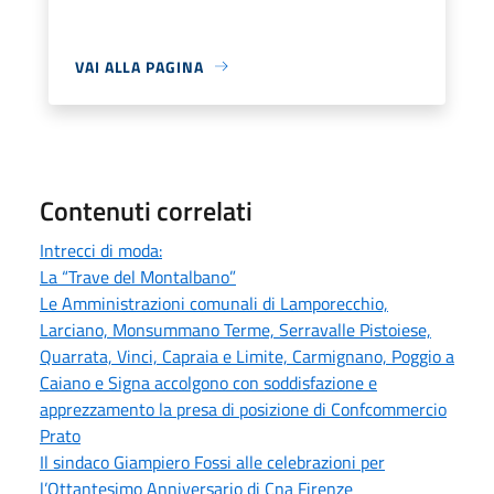
VAI ALLA PAGINA
Contenuti correlati
Intrecci di moda:
La “Trave del Montalbano”
Le Amministrazioni comunali di Lamporecchio,
Larciano, Monsummano Terme, Serravalle Pistoiese,
Quarrata, Vinci, Capraia e Limite, Carmignano, Poggio a
Caiano e Signa accolgono con soddisfazione e
apprezzamento la presa di posizione di Confcommercio
Prato
Il sindaco Giampiero Fossi alle celebrazioni per
l’Ottantesimo Anniversario di Cna Firenze