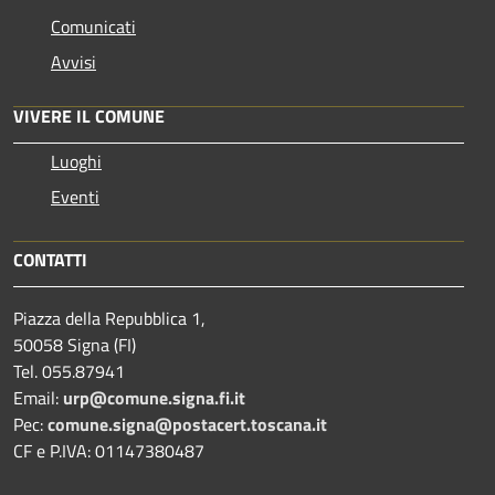
Comunicati
Avvisi
VIVERE IL COMUNE
Luoghi
Eventi
CONTATTI
Piazza della Repubblica 1,
50058 Signa (FI)
Tel. 055.87941
Email:
urp@comune.signa.fi.it
Pec:
comune.signa@postacert.toscana.it
CF e P.IVA: 01147380487