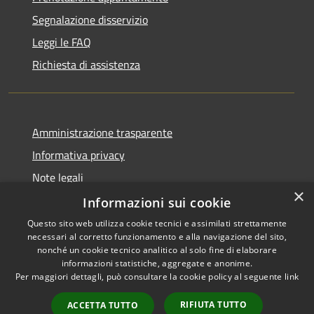
Segnalazione disservizio
Leggi le FAQ
Richiesta di assistenza
Amministrazione trasparente
Informativa privacy
Note legali
×
Dichiarazione di accessibilità
Informazioni sui cookie
Questo sito web utilizza cookie tecnici e assimilati strettamente
necessari al corretto funzionamento e alla navigazione del sito,
nonché un cookie tecnico analitico al solo fine di elaborare
informazioni statistiche, aggregate e anonime.
RSS
Copyright © 2026 • Comune di
Per maggiori dettagli, può consultare la cookie policy al seguente
link
Accessibilità
Signa • Powered by
Privacy
Municipium
Accesso
•
RIFIUTA TUTTO
ACCETTA TUTTO