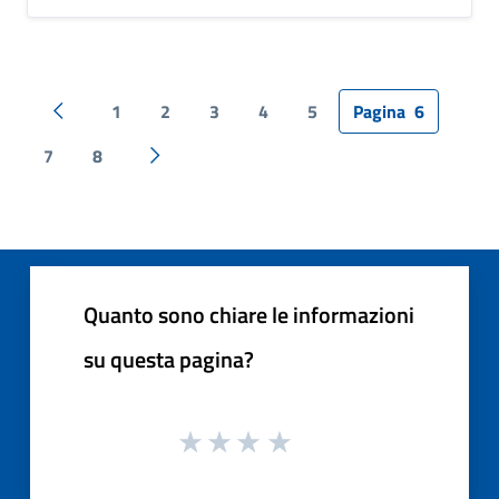
1
2
3
4
5
Pagina
6
Pagina precedente
7
8
Pagina successiva
Quanto sono chiare le informazioni
su questa pagina?