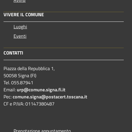
VIVERE IL COMUNE
Luoghi
Eventi
CONTATTI
Piazza della Repubblica 1,
50058 Signa (FI)
Tel. 055.87941
Email:
urp@comune.signa.fi.it
Pec:
comune.signa@postacert.toscana.it
CF e P.IVA: 01147380487
Prenotazione appuntamento