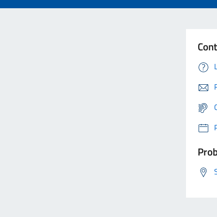
Cont
Prob