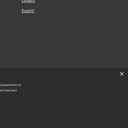
Luoghi
Eventi
×
nzionamento e
nformazioni
Municipium
Accesso redazione
 di Signa • Powered by
•