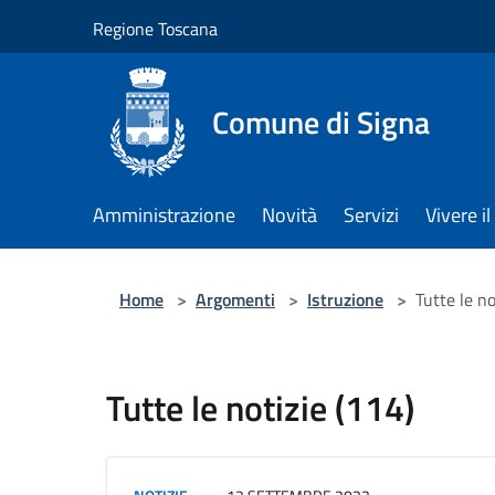
Salta al contenuto principale
Regione Toscana
Comune di Signa
Amministrazione
Novità
Servizi
Vivere 
Home
>
Argomenti
>
Istruzione
>
Tutte le no
Tutte le notizie (114)