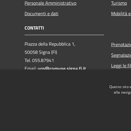
Personale Amministrativo
Turismo
Documenti e dati
Mobilità e
CONTATTI
Piazza della Repubblica 1,
Prenotaz
50058 Signa (FI)
Segnalazi
Tel. 055.87941
Leggi le 
Email:
urp@comune.signa.fi.it
Richiesta 
Pec:
comune.signa@postacert.toscana.it
Questo sito 
CF e P.IVA: 01147380487
alla navig
RSS
Accessibilità
Privacy
Cookie
Mappa de