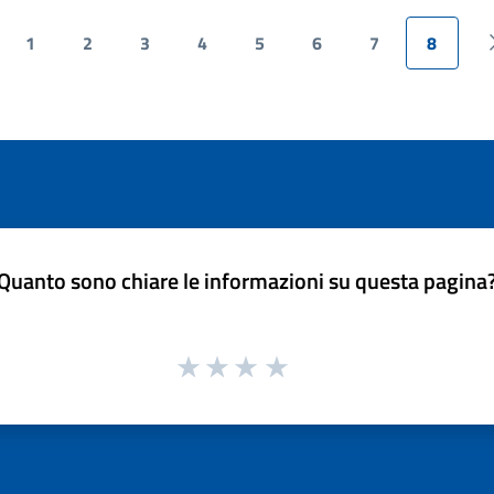
1
2
3
4
5
6
7
8
ina precedente
Quanto sono chiare le informazioni su questa pagina