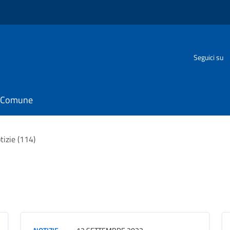
Seguici su
il Comune
tizie (114)