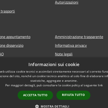
Autorizzazioni
 trasporti
ione appuntamento
Amministrazione trasparente
one disservizio
Informativa privacy
FAQ
Note legali
di assistenza
Dichiarazione di accessibilità
Informazioni sui cookie
web utilizza cookie tecnici e assimilati strettamente necessari al corretto fu
azione del sito, nonché un cookie tecnico analitico al solo fine di elaborare i
statistiche, aggregate e anonime.
Per maggiori dettagli, può consultare la cookie policy al seguente
link
RIFIUTA TUTTO
ACCETTA TUTTO
l sito
Copyright © 2026 • Comune
MOSTRA DETTAGLI