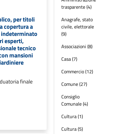
trasparente (4)
ico, per titoli
Anagrafe, stato
la copertura a
civile, elettorale
 indeterminato
(9)
ri esperti,
Associazioni (8)
sionale tecnico
con mansioni
Casa (7)
iardiniere
Commercio (12)
duatoria finale
Comune (27)
Consiglio
Comunale (4)
Cultura (1)
Cultura (5)