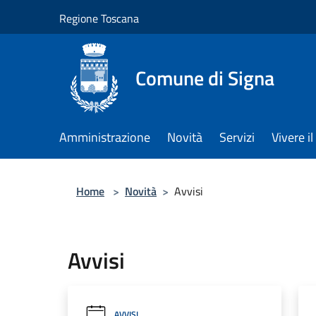
Salta al contenuto principale
Regione Toscana
Comune di Signa
Amministrazione
Novità
Servizi
Vivere 
Home
>
Novità
>
Avvisi
Avvisi
AVVISI